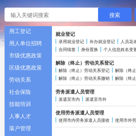
搜索
用工登记
就业登记
录用就业登记
补办就业登记
人员花
用人单位招聘
合同续签
身份置换
个人信息姓名变
市级优惠政策
解除（终止）劳动关系登记
区级优惠政策
解除（终止）劳动关系登记
解除（终
解除（终止）劳动关系撤销
解除（终
劳动关系
社会保险
劳务派遣人员管理
派遣至市内
派遣至市外
技能培训
使用劳务派遣人员管理
人事人才
使用市内劳务派遣人员接收
使用市外
落户管理